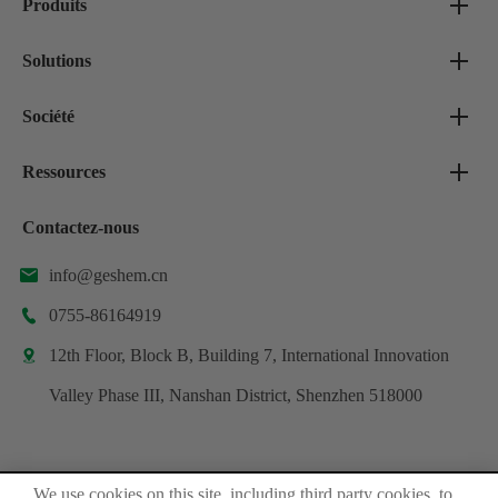
Produits
Solutions
Société
Ressources
Contactez-nous
info@geshem.cn

0755-86164919

12th Floor, Block B, Building 7, International Innovation

Valley Phase III, Nanshan District, Shenzhen 518000
We use cookies on this site, including third party cookies, to