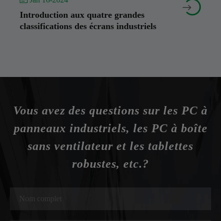


Introduction aux quatre grandes
classifications des écrans industriels
Vous avez des questions sur les PC à
panneaux industriels, les PC à boîte
sans ventilateur et les tablettes
robustes, etc.?