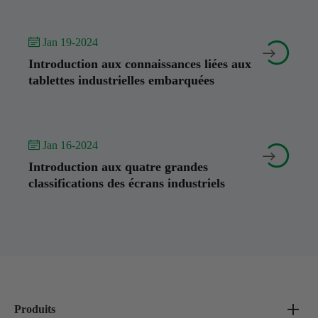
 Jan 19-2024


Introduction aux connaissances liées aux
tablettes industrielles embarquées
 Jan 16-2024


Introduction aux quatre grandes
classifications des écrans industriels
Produits