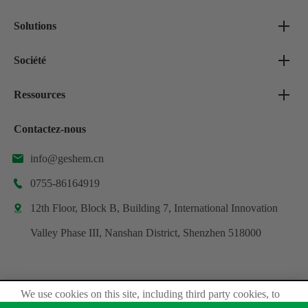
Solutions
Société
Ressources
Contactez-nous
info@geshem.cn

0755-86164919

12th Floor, Block B, Building 7, International Innovation

Valley Phase III, Nanshan District, Shenzhen 518000
We use cookies on this site, including third party cookies, to
Droit d'auteur ©
Shenzhen Geshem Technology Co., Ltd.
delivery experiennce for you.