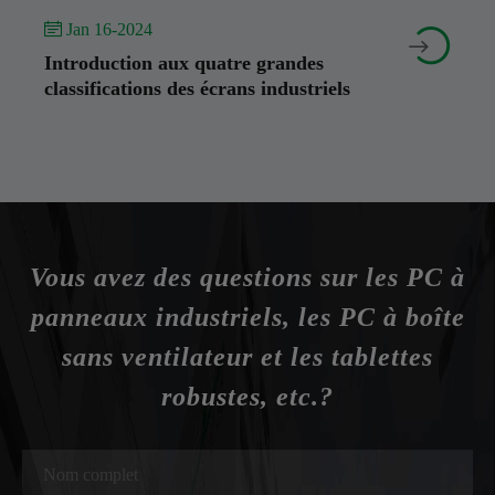
 Jan 16-2024


Introduction aux quatre grandes
classifications des écrans industriels
Vous avez des questions sur les PC à
panneaux industriels, les PC à boîte
sans ventilateur et les tablettes
robustes, etc.?