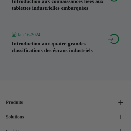
Introduction aux connaissances liées aux
tablettes industrielles embarquées
 Jan 16-2024


Introduction aux quatre grandes
classifications des écrans industriels
Produits
Solutions