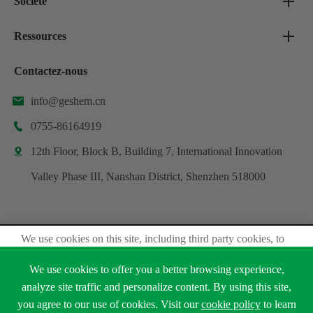
Société
Ressources
Contactez-nous
info@geshem.cn

0755-86164919

12th Floor, Block B, Building 7, International Innovation

Valley Phase III, Nanshan District, Shenzhen 518000
We use cookies on this site, including third party cookies, to
Droit d'auteur ©
Shenzhen Geshem Technology Co., Ltd.
delivery experiennce for you.
Tous droits réservés.
We use cookies to offer you a better browsing experience,
Accept Cookies
analyze site traffic and personalize content. By using this site,
Plan du site
Politique de confidentialité
you agree to our use of cookies. Visit our
cookie policy
to learn