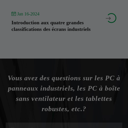
 Jan 16-2024


Introduction aux quatre grandes
classifications des écrans industriels
Vous avez des questions sur les PC à
panneaux industriels, les PC à boîte
sans ventilateur et les tablettes
robustes, etc.?