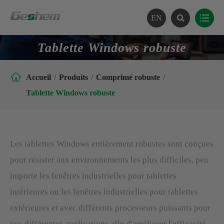
EN
Tablette Windows robuste

Accueil
Produits
Comprimé robuste
Tablette Windows robuste
Les tablettes Windows entièrement robustes sont conçues
pour résister aux environnements les plus difficiles, peu
importe les fenêtres industrielles pour tablettes
intérieures ou les fenêtres industrielles pour tablettes
extérieures et avec différents processeurs puissants pour
vos différentes applications afin d'améliorer l'efficacité.